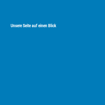
Unsere Seite auf einen Blick
› Start
› Was läuft?
› Was gibt's?
› Freizeit und Sport
› Für den täglichen Bedarf
› Kindergärten und Schule
› Katholische Öffentliche Bücherei
› Sechtems Historie