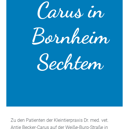
Carus in
Bornheim
Sechtem
Zu den Patienten der Kleintierpraxis Dr. med. vet.
Antje Becker-Carus auf der Weiße-Burg-Straße in