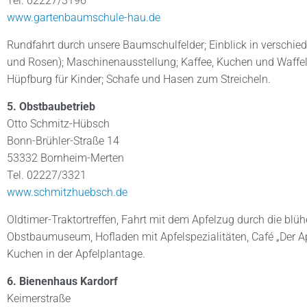
Tel. 02227/3196
www.gartenbaumschule-hau.de
Rundfahrt durch unsere Baumschulfelder; Einblick in verschie
und Rosen); Maschinenausstellung; Kaffee, Kuchen und Waffe
Hüpfburg für Kinder; Schafe und Hasen zum Streicheln.
5. Obstbaubetrieb
Otto Schmitz-Hübsch
Bonn-Brühler-Straße 14
53332 Bornheim-Merten
Tel. 02227/3321
www.schmitzhuebsch.de
Oldtimer-Traktortreffen, Fahrt mit dem Apfelzug durch die bl
Obstbaumuseum, Hofladen mit Apfelspezialitäten, Café „Der Ap
Kuchen in der Apfelplantage.
6. Bienenhaus Kardorf
Keimerstraße