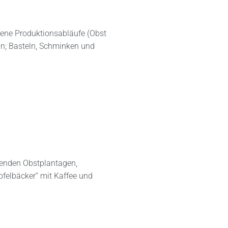
dene Produktionsabläufe (Obst
ln; Basteln, Schminken und
ühenden Obstplantagen,
felbäcker“ mit Kaffee und