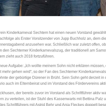
Verein Kinderkarneval Sechtem hat einen neuen Vorstand gewählt
 Nachfolge als Erster Vorsitzender von Jupp Buchholz an, dem di
erstagabend anzusehen war. Schließlich war zuletzt offen, ob
m den Sechtemer Kinderkarnevalszug, der traditionell am Sams
em zieht auch 2018 fortzuführen.
 neue Aufgabe: „Ich wollte meinem Sohn nicht erklären müssen,
ht mehr gehen wird“, so der Fan des Sechtemer Kinderkarnevals.
hnte der gebürtige Dürener in Brühl. Sein Sohn geht derzeit in
io auch im Elternbeirat und im Vorstand des Fördervereins aktiv
khusen, der bereits zuvor im Vorstand als Schriftführer aktiv w
n zu verteilen, ist der Stuhl des Kassenwarts mit Bettina Palz 
es Schriftführers mit Astrid Behr und Anja Fleckes doppelt bese