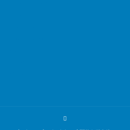
› Katholische Öffentliche Bücherei
› Sechtems Historie
› Sehenswertes
› Wetterrückblick
› Partner
› Beiträge
› Kontakt