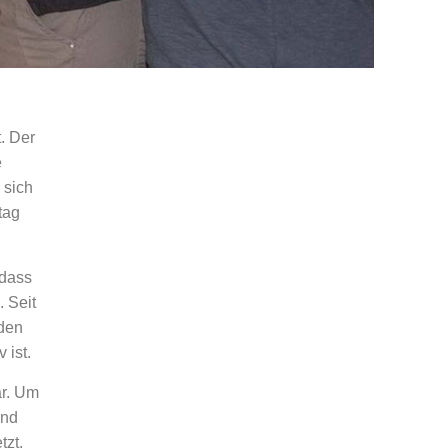
. Der
e
 sich
tag
 dass
 Seit
 den
 ist.
ar. Um
und
tzt.