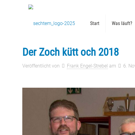
Start
Was läuft?
Der Zoch kütt och 2018
Veröffentlicht von
Frank Engel-Strebel
am
6. N