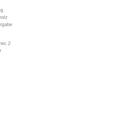
eg
holz
ergabe
er, 2.
r