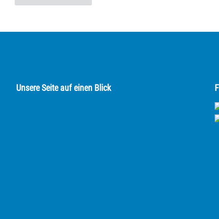
Unsere Seite auf einen Blick
F
› Start
› Was läuft?
› Was gibt's?
› Freizeit und Sport
› Für den täglichen Bedarf
› Kindergärten und Schule