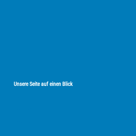
Unsere Seite auf einen Blick
› Start
› Was läuft?
› Was gibt's?
› Freizeit und Sport