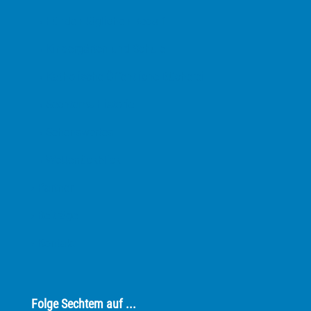
› Für den täglichen Bedarf
› Kindergärten und Schule
› Katholische Öffentliche Bücherei
› Sechtems Historie
› Sehenswertes
› Wetterrückblick
› Partner
› Beiträge
› Kontakt
Folge Sechtem auf ...