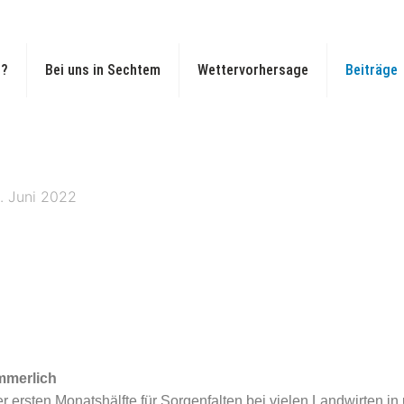
t?
Bei uns in Sechtem
Wettervorhersage
Beiträge
. Juni 2022
mmerlich
r ersten Monatshälfte für Sorgenfalten bei vielen Landwirten in