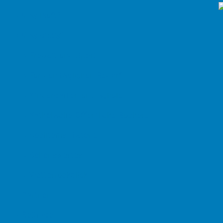
› Was läuft?
› Was gibt's?
› Freizeit und Sport
› Für den täglichen Bedarf
› Kindergärten und Schule
› Katholische Öffentliche Bücherei
› Sechtems Historie
› Sehenswertes
› Wetterrückblick
› Partner
› Beiträge