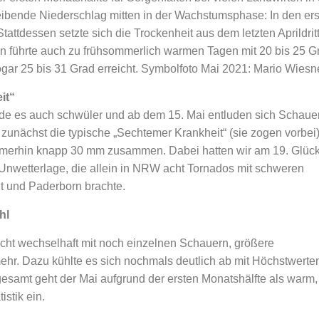
ibende Niederschlag mitten in der Wachstumsphase: In den er
tattdessen setzte sich die Trockenheit aus dem letzten Aprildrit
in führte auch zu frühsommerlich warmen Tagen mit 20 bis 25 G
gar 25 bis 31 Grad erreicht. Symbolfoto Mai 2021: Mario Wiesn
it“
rde es auch schwüler und ab dem 15. Mai entluden sich Schaue
r zunächst die typische „Sechtemer Krankheit“ (sie zogen vorbei)
mmerhin knapp 30 mm zusammen. Dabei hatten wir am 19. Glüc
nwetterlage, die allein in NRW acht Tornados mit schweren
t und Paderborn brachte.
hl
icht wechselhaft mit noch einzelnen Schauern, größere
r. Dazu kühlte es sich nochmals deutlich ab mit Höchstwerten
gesamt geht der Mai aufgrund der ersten Monatshälfte als warm,
istik ein.