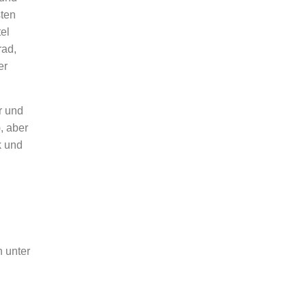
sten
tel
rad,
er
r und
, aber
k und
 unter