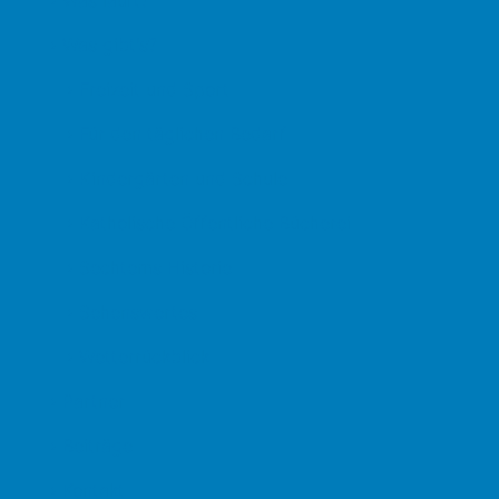
› Was gibt's?
› Freizeit und Sport
› Für den täglichen Bedarf
› Kindergärten und Schule
› Katholische Öffentliche Bücherei
› Sechtems Historie
› Sehenswertes
› Wetterrückblick
› Partner
› Beiträge
› Kontakt