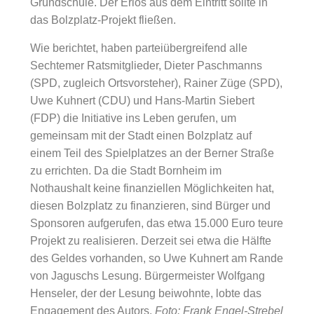
Grundschule. Der Erlös aus dem Eintritt sollte in
das Bolzplatz-Projekt fließen.
Wie berichtet, haben parteiübergreifend alle
Sechtemer Ratsmitglieder, Dieter Paschmanns
(SPD, zugleich Ortsvorsteher), Rainer Züge (SPD),
Uwe Kuhnert (CDU) und Hans-Martin Siebert
(FDP) die Initiative ins Leben gerufen, um
gemeinsam mit der Stadt einen Bolzplatz auf
einem Teil des Spielplatzes an der Berner Straße
zu errichten. Da die Stadt Bornheim im
Nothaushalt keine finanziellen Möglichkeiten hat,
diesen Bolzplatz zu finanzieren, sind Bürger und
Sponsoren aufgerufen, das etwa 15.000 Euro teure
Projekt zu realisieren. Derzeit sei etwa die Hälfte
des Geldes vorhanden, so Uwe Kuhnert am Rande
von Jaguschs Lesung. Bürgermeister Wolfgang
Henseler, der der Lesung beiwohnte, lobte das
Engagement des Autors.
Foto: Frank Engel-Strebel