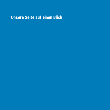
Unsere Seite auf einen Blick
› Start
› Was läuft?
› Was gibt's?
› Freizeit und Sport
› Für den täglichen Bedarf
› Kindergärten und Schule
› Katholische Öffentliche Bücherei
› Sechtems Historie
› Sehenswertes